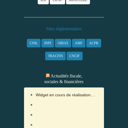
RSI
CIPAV
MINISTERE
Sites réglementaires
CNIL
INPI
ORIAS
AMF
ACPR
TRACFIN
CNCIF
Actualités fiscale,
sociales & financières
Widget en cours de réalisation....